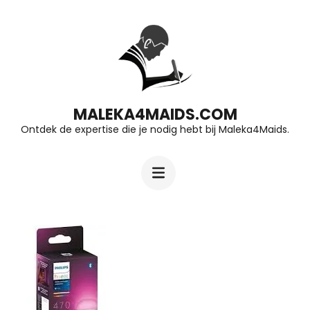
Ga
naar
inhoud
(druk
op
MALEKA4MAIDS.COM
Ontdek de expertise die je nodig hebt bij Maleka4Maids.
Enter)