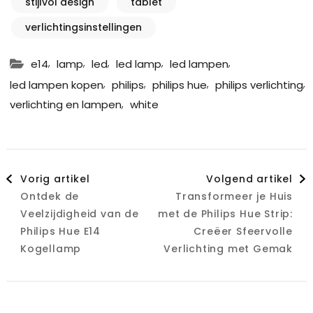
stijlvol design
tablet
verlichtingsinstellingen
,
,
,
,
,
e14
lamp
led
led lamp
led lampen
,
,
,
,
led lampen kopen
philips
philips hue
philips verlichting
,
verlichting en lampen
white
Berichtnavigatie
Vorig artikel
Volgend artikel
Ontdek de
Transformeer je Huis
Veelzijdigheid van de
met de Philips Hue Strip:
Philips Hue E14
Creëer Sfeervolle
Kogellamp
Verlichting met Gemak