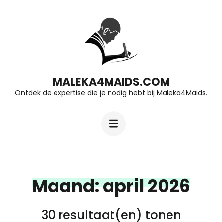
Ga
naar
inhoud
(druk
op
MALEKA4MAIDS.COM
Ontdek de expertise die je nodig hebt bij Maleka4Maids.
Enter)
Maand:
april 2026
30 resultaat(en) tonen