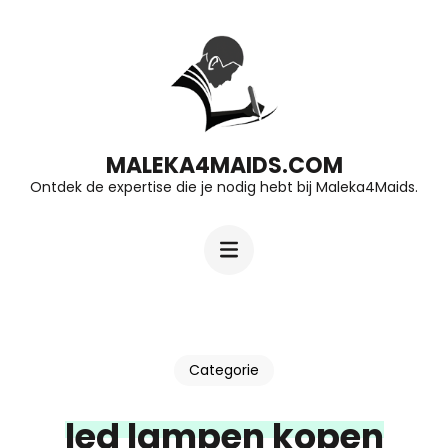
Ga
naar
inhoud
(druk
op
MALEKA4MAIDS.COM
Ontdek de expertise die je nodig hebt bij Maleka4Maids.
Enter)
Categorie
led lampen kopen