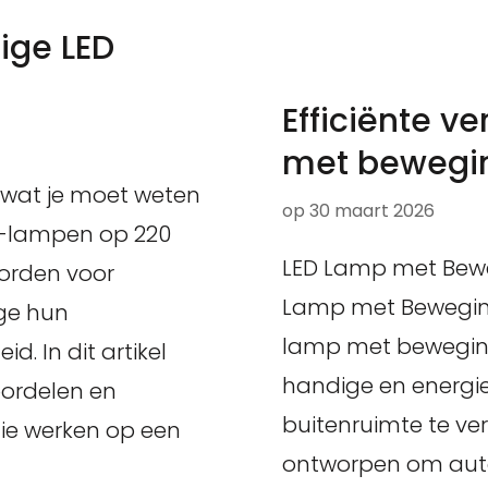
nige LED
Efficiënte ve
met bewegin
s wat je moet weten
op
30 maart 2026
D-lampen op 220
LED Lamp met Bewe
worden voor
Lamp met Beweging
ege hun
lamp met beweging
. In dit artikel
handige en energie
oordelen en
buitenruimte te ver
ie werken op een
ontworpen om auto