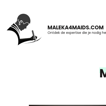
Ga
naar
inhoud
MALEKA4MAIDS.COM
(druk
Ontdek de expertise die je nodig he
op
Enter)