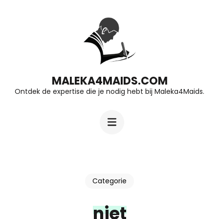
Ga
naar
inhoud
(druk
op
MALEKA4MAIDS.COM
Ontdek de expertise die je nodig hebt bij Maleka4Maids.
Enter)
Categorie
niet