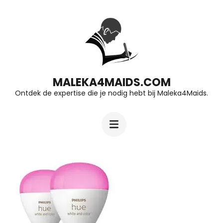
Ga
naar
inhoud
(druk
op
MALEKA4MAIDS.COM
Ontdek de expertise die je nodig hebt bij Maleka4Maids.
Enter)