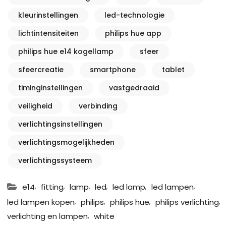
kleurinstellingen
led-technologie
lichtintensiteiten
philips hue app
philips hue e14 kogellamp
sfeer
sfeercreatie
smartphone
tablet
timinginstellingen
vastgedraaid
veiligheid
verbinding
verlichtingsinstellingen
verlichtingsmogelijkheden
verlichtingssysteem
,
,
,
,
,
,
e14
fitting
lamp
led
led lamp
led lampen
,
,
,
,
led lampen kopen
philips
philips hue
philips verlichting
,
verlichting en lampen
white