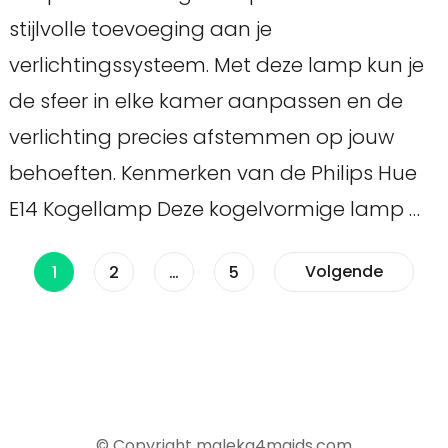
stijlvolle toevoeging aan je
verlichtingssysteem. Met deze lamp kun je
de sfeer in elke kamer aanpassen en de
verlichting precies afstemmen op jouw
behoeften. Kenmerken van de Philips Hue
E14 Kogellamp Deze kogelvormige lamp …
Berichten
Pagina
Pagina
Pagina
Volgende
1
2
…
5
paginering
© Copyright maleka4maids.com