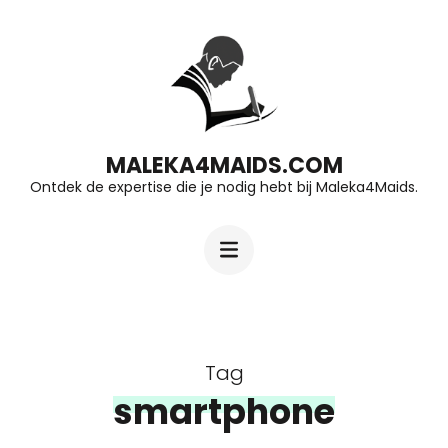
Ga
naar
inhoud
(druk
op
MALEKA4MAIDS.COM
Ontdek de expertise die je nodig hebt bij Maleka4Maids.
Enter)
Tag
smartphone