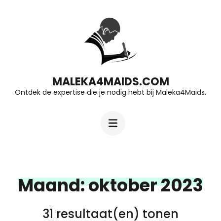
Ga
naar
inhoud
(druk
op
MALEKA4MAIDS.COM
Ontdek de expertise die je nodig hebt bij Maleka4Maids.
Enter)
Maand:
oktober 2023
31 resultaat(en) tonen