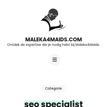
Ga
naar
inhoud
(druk
op
MALEKA4MAIDS.COM
Ontdek de expertise die je nodig hebt bij Maleka4Maids.
Enter)
Categorie
seo specialist