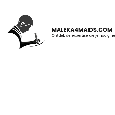
Ga
naar
inhoud
MALEKA4MAIDS.COM
(druk
Ontdek de expertise die je nodig he
op
Enter)