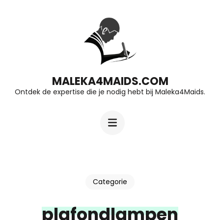
Ga
naar
inhoud
(druk
op
MALEKA4MAIDS.COM
Ontdek de expertise die je nodig hebt bij Maleka4Maids.
Enter)
Categorie
plafondlampen