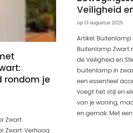
Veiligheid e
op
13 augustus 2025
Artikel: Buitenlam
Buitenlamp Zwart 
 met
de Veiligheid en Sf
wart:
buitenlamp in zwar
d rondom je
een essentieel acces
voegt het stijl en 
van je woning, maar
en gemak. Met een
r Zwart
r Zwart: Verhoog