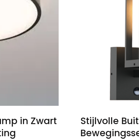
lamp in Zwart
Stijlvolle B
ting
Bewegingsse