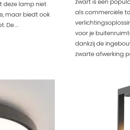
zwart is een popula
t deze lamp niet
als commerciële t
te, maar biedt ook
verlichtingsoplossi
t. De …
voor je buitenruimt
dankzij de ingebo
zwarte afwerking p