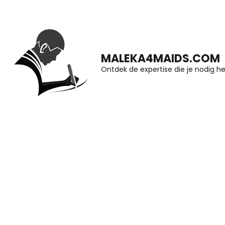
Ga
naar
inhoud
MALEKA4MAIDS.COM
(druk
Ontdek de expertise die je nodig he
op
Enter)