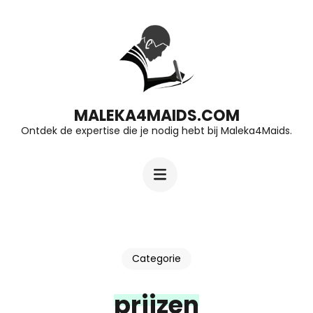
Ga
naar
inhoud
(druk
op
MALEKA4MAIDS.COM
Ontdek de expertise die je nodig hebt bij Maleka4Maids.
Enter)
Categorie
prijzen