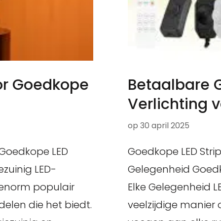
oor Goedkope
Betaalbare G
Verlichting 
op
30 april 2025
g Goedkope LED
Goedkope LED Strip:
ezuinig LED-
Gelegenheid Goedko
n enorm populair
Elke Gelegenheid LE
len die het biedt.
veelzijdige manier 