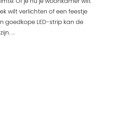
imte. Of je nu je woonkamer wilt
ek wilt verlichten of een feestje
een goedkope LED-strip kan de
ijn. …