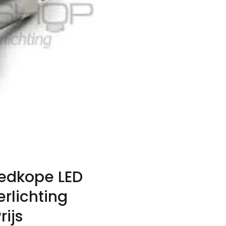
edkope LED
rlichting
rijs