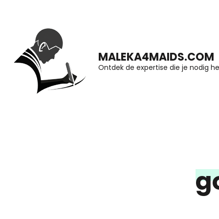
Ga
naar
inhoud
MALEKA4MAIDS.COM
(druk
Ontdek de expertise die je nodig he
op
Enter)
g