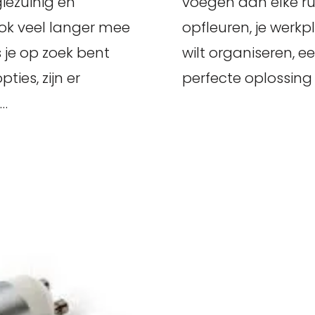
iezuinig en
voegen aan elke ru
ook veel langer mee
opfleuren, je werkpl
 je op zoek bent
wilt organiseren, 
ies, zijn er
perfecte oplossing z
 …