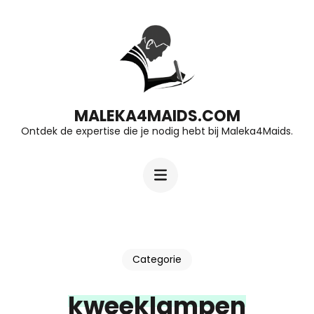
Ga
naar
inhoud
(druk
op
MALEKA4MAIDS.COM
Ontdek de expertise die je nodig hebt bij Maleka4Maids.
Enter)
Categorie
kweeklampen