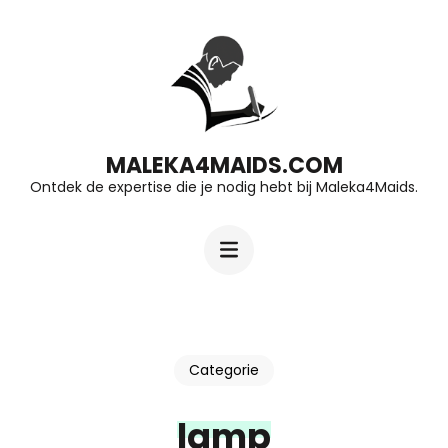
Ga
naar
inhoud
(druk
op
MALEKA4MAIDS.COM
Ontdek de expertise die je nodig hebt bij Maleka4Maids.
Enter)
Categorie
lamp