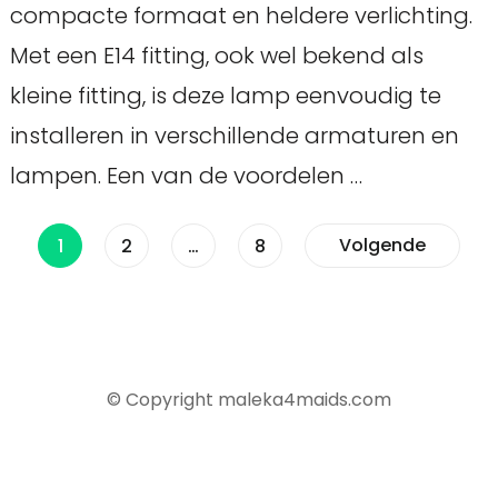
compacte formaat en heldere verlichting.
Met een E14 fitting, ook wel bekend als
kleine fitting, is deze lamp eenvoudig te
installeren in verschillende armaturen en
lampen. Een van de voordelen …
Berichten
Pagina
Pagina
Pagina
Volgende
1
2
…
8
paginering
© Copyright maleka4maids.com