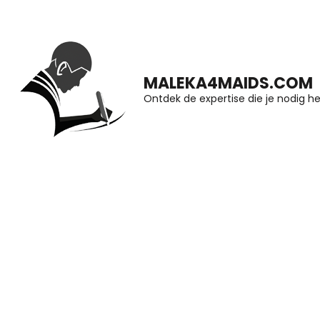
Ga
naar
inhoud
MALEKA4MAIDS.COM
(druk
Ontdek de expertise die je nodig he
op
Enter)