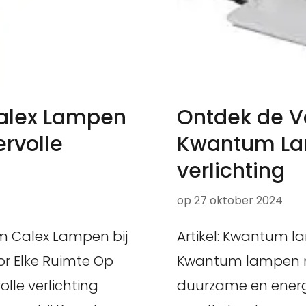
Calex Lampen
Ontdek de V
rvolle
Kwantum La
verlichting
op
27 oktober 2024
um Calex Lampen bij
Artikel: Kwantum l
oor Elke Ruimte Op
Kwantum lampen me
lle verlichting
duurzame en energi