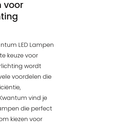
 voor
hting
wantum LED Lampen
e keuze voor
rlichting wordt
ele voordelen die
ciëntie,
 Kwantum vind je
lampen die perfect
arom kiezen voor