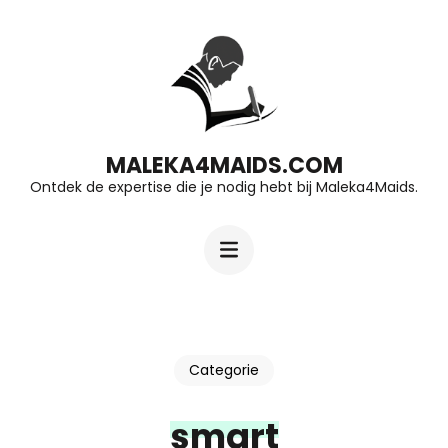
Ga
naar
inhoud
(druk
op
MALEKA4MAIDS.COM
Ontdek de expertise die je nodig hebt bij Maleka4Maids.
Enter)
Categorie
smart