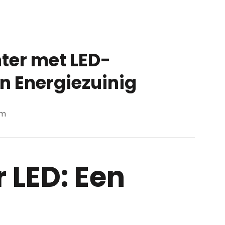
ter met LED-
 en Energiezuinig
om
 LED: Een