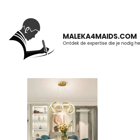
Ga
naar
inhoud
MALEKA4MAIDS.COM
(druk
Ontdek de expertise die je nodig he
op
Enter)