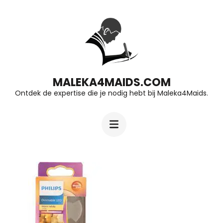
Ga
naar
inhoud
(druk
op
MALEKA4MAIDS.COM
Ontdek de expertise die je nodig hebt bij Maleka4Maids.
Enter)