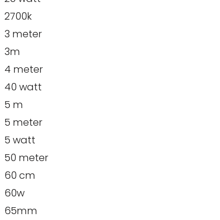
2700k
3 meter
3m
4 meter
40 watt
5 m
5 meter
5 watt
50 meter
60 cm
60w
65mm