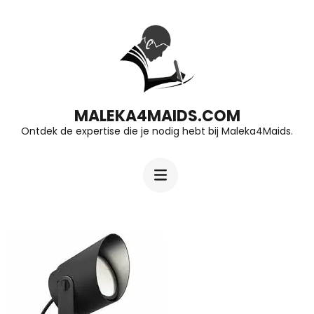
Ga
naar
inhoud
(druk
op
MALEKA4MAIDS.COM
Ontdek de expertise die je nodig hebt bij Maleka4Maids.
Enter)