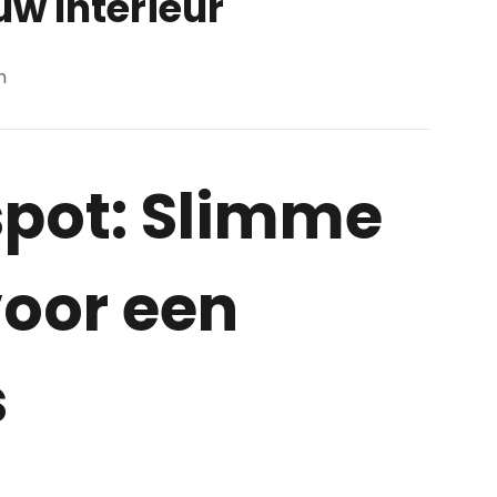
w Interieur
m
pot: Slimme
voor een
s