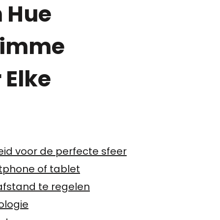
n Hue
Slimme
 Elke
id voor de perfecte sfeer
tphone of tablet
afstand te regelen
ologie