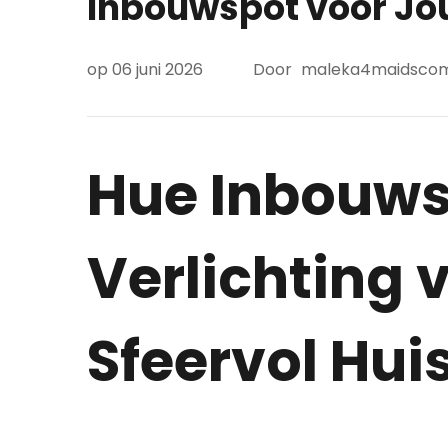
Inbouwspot voor Jou
op
06 juni 2026
Door
maleka4maidsco
Hue Inbouws
Verlichting 
Sfeervol Hui