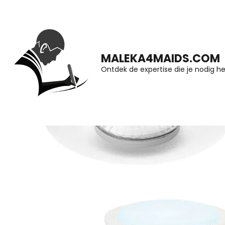
Ga
naar
inhoud
MALEKA4MAIDS.COM
(druk
Ontdek de expertise die je nodig he
op
Enter)