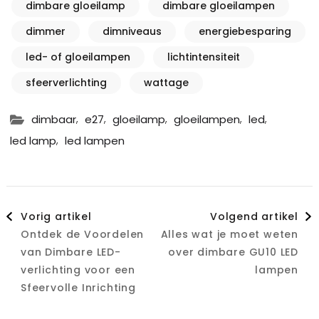
dimbare gloeilamp
dimbare gloeilampen
dimmer
dimniveaus
energiebesparing
led- of gloeilampen
lichtintensiteit
sfeerverlichting
wattage
,
,
,
,
,
dimbaar
e27
gloeilamp
gloeilampen
led
,
led lamp
led lampen
Berichtnavigatie
Vorig artikel
Volgend artikel
Ontdek de Voordelen
Alles wat je moet weten
van Dimbare LED-
over dimbare GU10 LED
verlichting voor een
lampen
Sfeervolle Inrichting