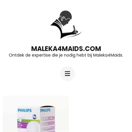
Ga
naar
inhoud
(druk
op
MALEKA4MAIDS.COM
Ontdek de expertise die je nodig hebt bij Maleka4Maids.
Enter)