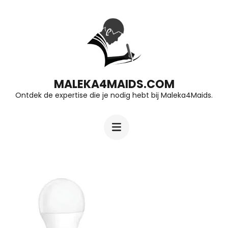
Ga
naar
inhoud
(druk
op
MALEKA4MAIDS.COM
Ontdek de expertise die je nodig hebt bij Maleka4Maids.
Enter)