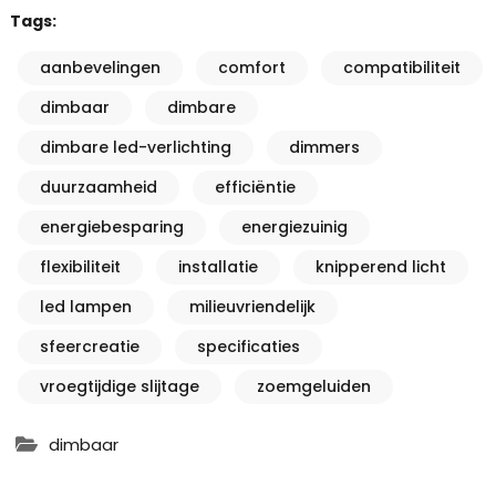
Tags:
aanbevelingen
comfort
compatibiliteit
dimbaar
dimbare
dimbare led-verlichting
dimmers
duurzaamheid
efficiëntie
energiebesparing
energiezuinig
flexibiliteit
installatie
knipperend licht
led lampen
milieuvriendelijk
sfeercreatie
specificaties
vroegtijdige slijtage
zoemgeluiden
dimbaar