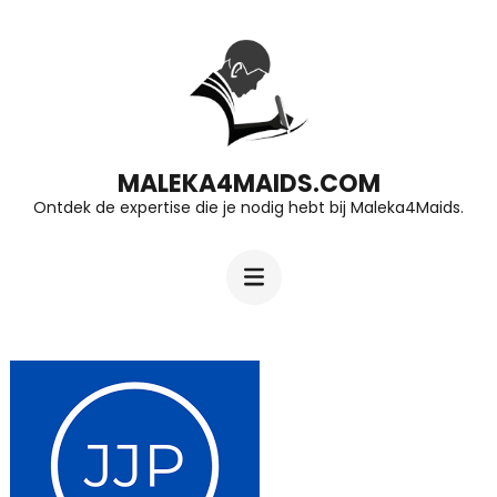
Ga
naar
inhoud
(druk
op
MALEKA4MAIDS.COM
Ontdek de expertise die je nodig hebt bij Maleka4Maids.
Enter)