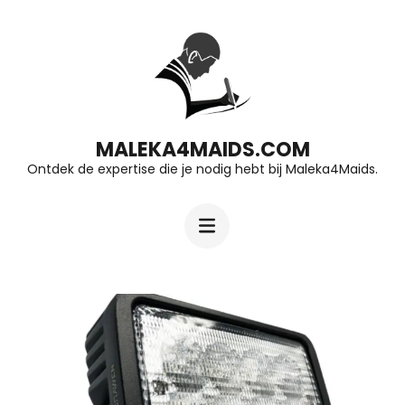
Ga
naar
inhoud
(druk
op
MALEKA4MAIDS.COM
Ontdek de expertise die je nodig hebt bij Maleka4Maids.
Enter)