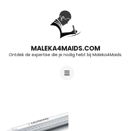
Ga
naar
inhoud
(druk
op
MALEKA4MAIDS.COM
Ontdek de expertise die je nodig hebt bij Maleka4Maids.
Enter)