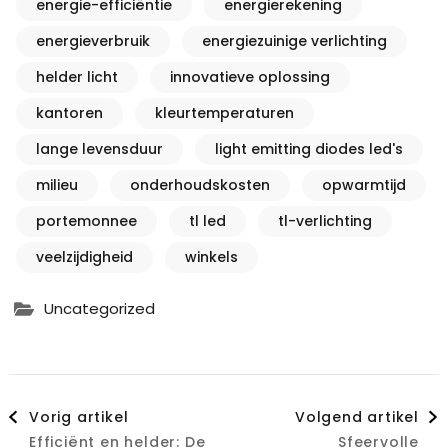
energie-efficiëntie
energierekening
energieverbruik
energiezuinige verlichting
helder licht
innovatieve oplossing
kantoren
kleurtemperaturen
lange levensduur
light emitting diodes led's
milieu
onderhoudskosten
opwarmtijd
portemonnee
tl led
tl-verlichting
veelzijdigheid
winkels
Uncategorized
Berichtnavigatie
Vorig artikel
Volgend artikel
Efficiënt en helder: De
Sfeervolle