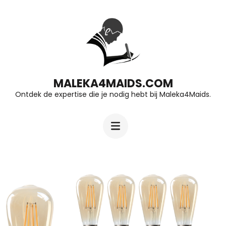
Ga
naar
inhoud
(druk
op
MALEKA4MAIDS.COM
Ontdek de expertise die je nodig hebt bij Maleka4Maids.
Enter)