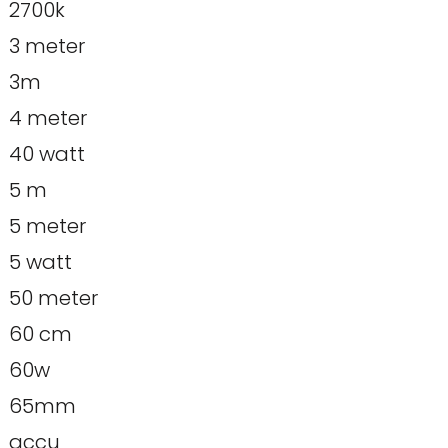
2700k
3 meter
3m
4 meter
40 watt
5 m
5 meter
5 watt
50 meter
60 cm
60w
65mm
accu