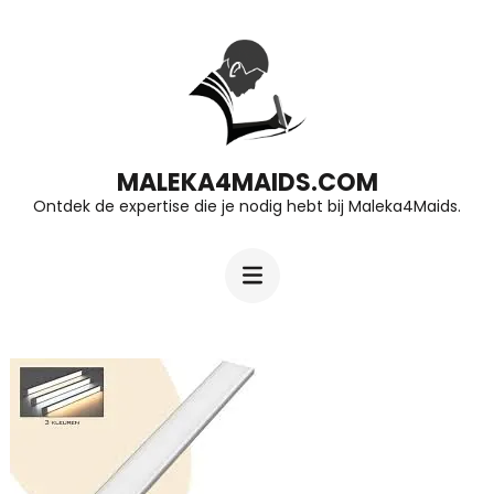
Ga
naar
inhoud
(druk
op
MALEKA4MAIDS.COM
Ontdek de expertise die je nodig hebt bij Maleka4Maids.
Enter)