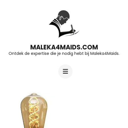
Ga
naar
inhoud
(druk
op
MALEKA4MAIDS.COM
Ontdek de expertise die je nodig hebt bij Maleka4Maids.
Enter)