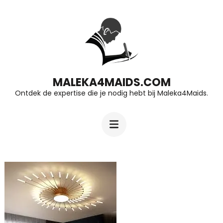
Ga
naar
inhoud
(druk
op
MALEKA4MAIDS.COM
Ontdek de expertise die je nodig hebt bij Maleka4Maids.
Enter)