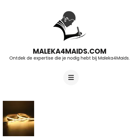
Ga
naar
inhoud
(druk
op
MALEKA4MAIDS.COM
Ontdek de expertise die je nodig hebt bij Maleka4Maids.
Enter)