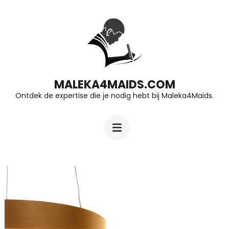
Ga
naar
inhoud
(druk
op
MALEKA4MAIDS.COM
Ontdek de expertise die je nodig hebt bij Maleka4Maids.
Enter)