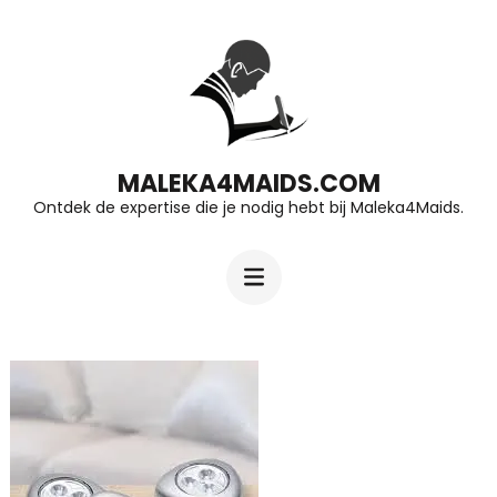
Ga
naar
inhoud
(druk
op
MALEKA4MAIDS.COM
Ontdek de expertise die je nodig hebt bij Maleka4Maids.
Enter)