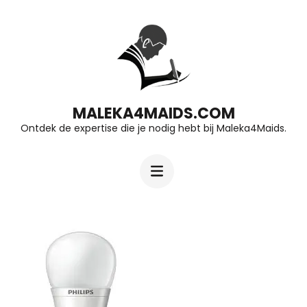
Ga
naar
inhoud
(druk
op
MALEKA4MAIDS.COM
Ontdek de expertise die je nodig hebt bij Maleka4Maids.
Enter)