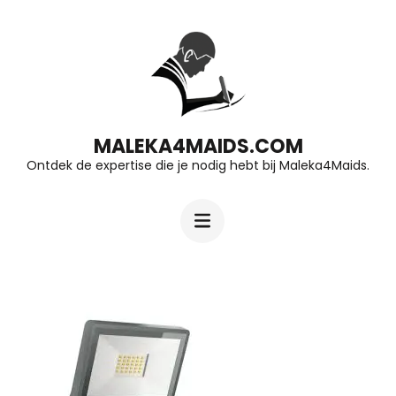
Ga
naar
inhoud
(druk
op
MALEKA4MAIDS.COM
Ontdek de expertise die je nodig hebt bij Maleka4Maids.
Enter)