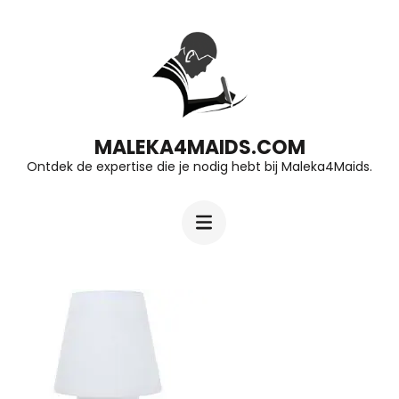
Ga
naar
inhoud
(druk
op
MALEKA4MAIDS.COM
Ontdek de expertise die je nodig hebt bij Maleka4Maids.
Enter)