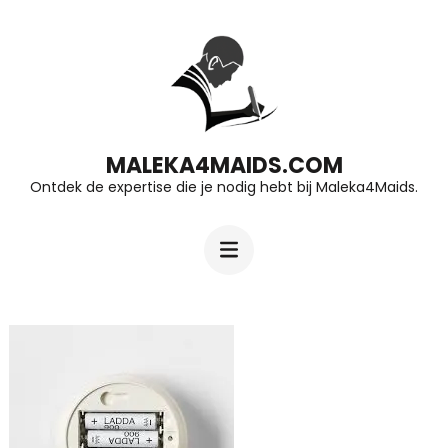
Ga
naar
inhoud
(druk
op
MALEKA4MAIDS.COM
Ontdek de expertise die je nodig hebt bij Maleka4Maids.
Enter)