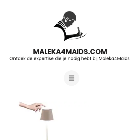
Ga
naar
inhoud
(druk
op
MALEKA4MAIDS.COM
Ontdek de expertise die je nodig hebt bij Maleka4Maids.
Enter)