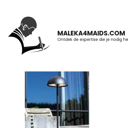
Ga
naar
inhoud
MALEKA4MAIDS.COM
(druk
Ontdek de expertise die je nodig he
op
Enter)