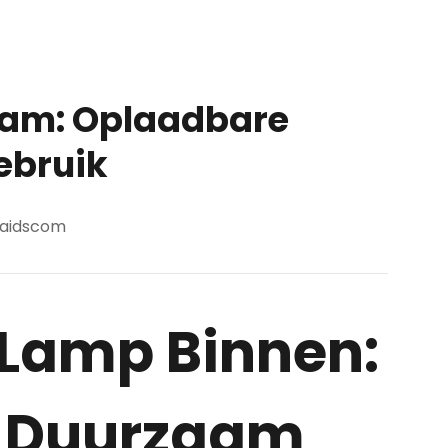
aam: Oplaadbare
ebruik
aidscom
Lamp Binnen:
n Duurzaam