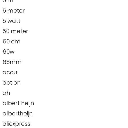
5 m
5 meter
5 watt
50 meter
60 cm
60w
65mm
accu
action
ah
albert heijn
albertheijn
aliexpress