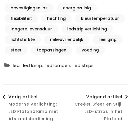
bevestigingsclips
energiezuinig
flexibiliteit
hechting
kleurtemperatuur
langere levensduur
ledstrip verlichting
lichtsterkte
milieuvriendelijk
reiniging
sfeer
toepassingen
voeding
,
,
,
led
led lamp
led lampen
led strips
Berichtnavigatie
Vorig artikel
Volgend artikel
Moderne Verlichting:
Creëer Sfeer en Stijl:
LED Plafondlamp met
LED-strips in het
Afstandsbediening
Plafond