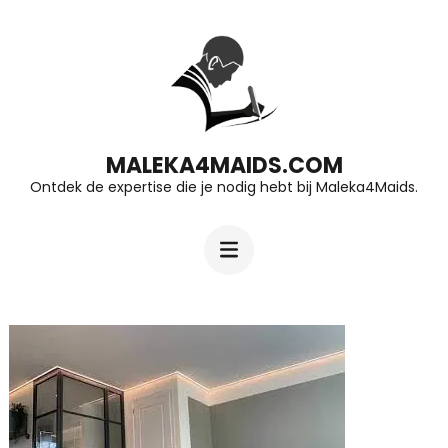
Ga
naar
inhoud
(druk
op
MALEKA4MAIDS.COM
Ontdek de expertise die je nodig hebt bij Maleka4Maids.
Enter)