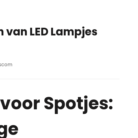
n van LED Lampjes
scom
voor Spotjes:
ge