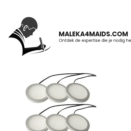
Ga
naar
inhoud
MALEKA4MAIDS.COM
(druk
Ontdek de expertise die je nodig he
op
Enter)