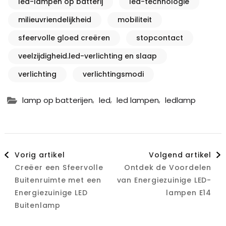
led-lampen op batterij
led-technologie
milieuvriendelijkheid
mobiliteit
sfeervolle gloed creëren
stopcontact
veelzijdigheid.led-verlichting en slaap
verlichting
verlichtingsmodi
,
,
,
lamp op batterijen
led
led lampen
ledlamp
Berichtnavigatie
Vorig artikel
Volgend artikel
Creëer een Sfeervolle
Ontdek de Voordelen
Buitenruimte met een
van Energiezuinige LED-
Energiezuinige LED
lampen E14
Buitenlamp