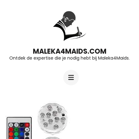
Ga
naar
inhoud
(druk
op
MALEKA4MAIDS.COM
Ontdek de expertise die je nodig hebt bij Maleka4Maids.
Enter)