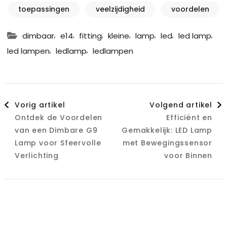
toepassingen
veelzijdigheid
voordelen
,
,
,
,
,
,
,
dimbaar
e14
fitting
kleine
lamp
led
led lamp
,
,
led lampen
ledlamp
ledlampen
Berichtnavigatie
Vorig artikel
Volgend artikel
Ontdek de Voordelen
Efficiënt en
van een Dimbare G9
Gemakkelijk: LED Lamp
Lamp voor Sfeervolle
met Bewegingssensor
Verlichting
voor Binnen