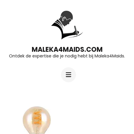
Ga
naar
inhoud
(druk
op
MALEKA4MAIDS.COM
Ontdek de expertise die je nodig hebt bij Maleka4Maids.
Enter)