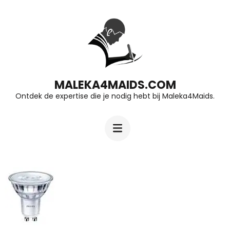
Ga
naar
inhoud
(druk
op
MALEKA4MAIDS.COM
Ontdek de expertise die je nodig hebt bij Maleka4Maids.
Enter)