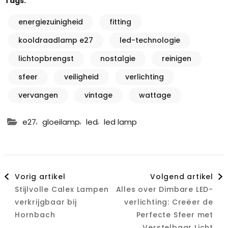
Tags:
energiezuinigheid
fitting
kooldraadlamp e27
led-technologie
lichtopbrengst
nostalgie
reinigen
sfeer
veiligheid
verlichting
vervangen
vintage
wattage
,
,
,
e27
gloeilamp
led
led lamp
Berichtnavigatie
Vorig artikel
Volgend artikel
Stijlvolle Calex Lampen
Alles over Dimbare LED-
verkrijgbaar bij
verlichting: Creëer de
Hornbach
Perfecte Sfeer met
Verstelbaar Licht