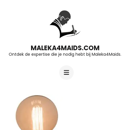
Ga
naar
inhoud
(druk
op
MALEKA4MAIDS.COM
Ontdek de expertise die je nodig hebt bij Maleka4Maids.
Enter)