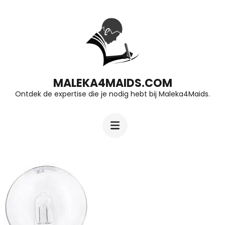
Ga
naar
inhoud
(druk
op
MALEKA4MAIDS.COM
Ontdek de expertise die je nodig hebt bij Maleka4Maids.
Enter)