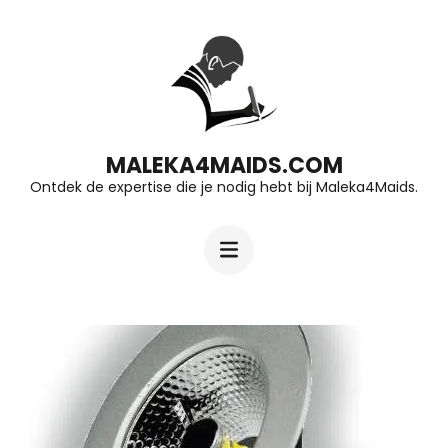
Ga
naar
inhoud
(druk
op
MALEKA4MAIDS.COM
Ontdek de expertise die je nodig hebt bij Maleka4Maids.
Enter)