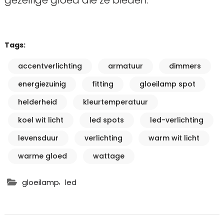
gezellige gloed die ze bieden.
Tags:
accentverlichting
armatuur
dimmers
energiezuinig
fitting
gloeilamp spot
helderheid
kleurtemperatuur
koel wit licht
led spots
led-verlichting
levensduur
verlichting
warm wit licht
warme gloed
wattage
,
gloeilamp
led