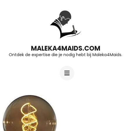
Ga
naar
inhoud
(druk
op
MALEKA4MAIDS.COM
Ontdek de expertise die je nodig hebt bij Maleka4Maids.
Enter)