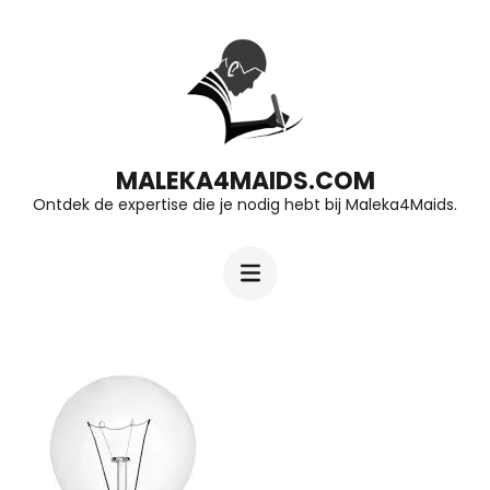
Ga
naar
inhoud
(druk
op
MALEKA4MAIDS.COM
Ontdek de expertise die je nodig hebt bij Maleka4Maids.
Enter)